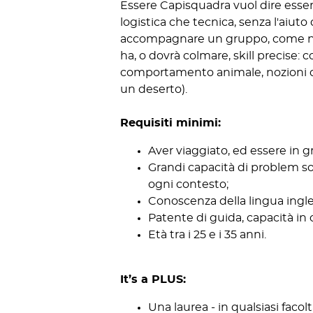
Essere Capisquadra vuol dire essere
logistica che tecnica, senza l'aiuto
accompagnare un gruppo, come nei c
ha, o dovrà colmare, skill precise: 
comportamento animale, nozioni di 
un deserto).
Requisiti minimi:
Aver viaggiato, ed essere in gr
Grandi capacità di problem so
ogni contesto;
Conoscenza della lingua ingles
Patente di guida, capacità in 
Età tra i 25 e i 35 anni.
It’s a PLUS:
Una laurea - in qualsiasi facolt