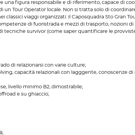
 una figura responsabile e di riferimento, capace di coor
 di un Tour Operator locale. Non si tratta solo di coordinar
lassici viaggi organizzati: il Caposquadra Sto Gran Tour
competenze di fuoristrada e mezzi di trasporto, nozioni di
tecniche survivor (come saper quantificare le provviste
ado di relazionarsi con varie culture;
lving, capacità relazionali con lagggente, conoscenze di 
e, livello minimo B2, dimostrabile;
offroad e su ghiaccio;
à;