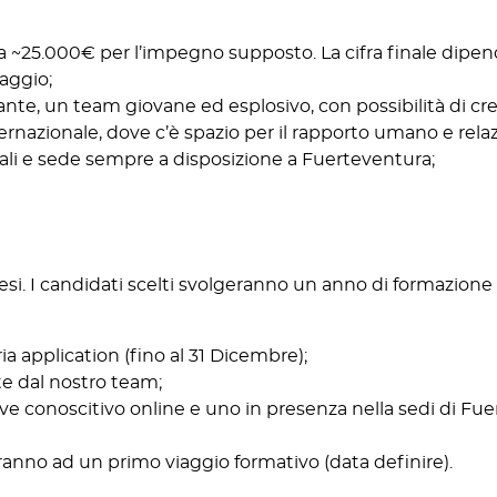
da ~25.000€ per l’impegno supposto. La cifra finale dipen
aggio;
te, un team giovane ed esplosivo, con possibilità di cresc
rnazionale, dove c’è spazio per il rapporto umano e relaz
ali e sede sempre a disposizione a Fuerteventura;
esi. I candidati scelti svolgeranno un anno di formazione s
ria application (fino al 31 Dicembre);
te dal nostro team;
eve conoscitivo online e uno in presenza nella sedi di Fu
eranno ad un primo viaggio formativo (data definire).