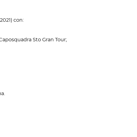
021) con:
o Caposquadra Sto Gran Tour;
ma.