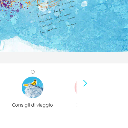
Consigli di viaggio
Curiosità
Viaggi