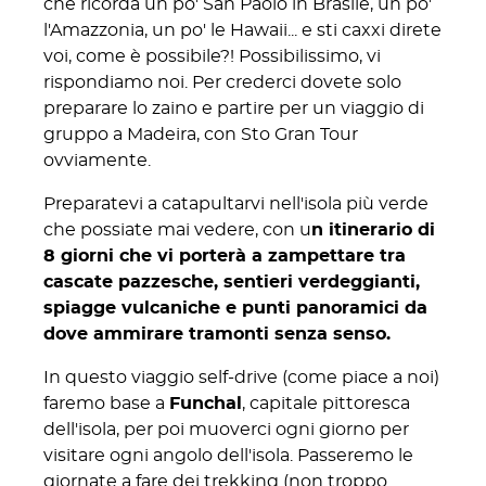
che ricorda un po' San Paolo in Brasile, un po'
l'Amazzonia, un po' le Hawaii... e sti caxxi direte
voi, come è possibile?! Possibilissimo, vi
rispondiamo noi. Per crederci dovete solo
preparare lo zaino e partire per un viaggio di
gruppo a Madeira, con Sto Gran Tour
ovviamente.
Preparatevi a catapultarvi nell'isola più verde
che possiate mai vedere, con u
n itinerario di
8 giorni che vi porterà a zampettare tra
cascate pazzesche, sentieri verdeggianti,
spiagge vulcaniche e punti panoramici da
dove ammirare tramonti senza senso.
In questo viaggio self-drive (come piace a noi)
faremo base a
Funchal
, capitale pittoresca
dell'isola, per poi muoverci ogni giorno per
visitare ogni angolo dell'isola. Passeremo le
giornate a fare dei trekking (non troppo