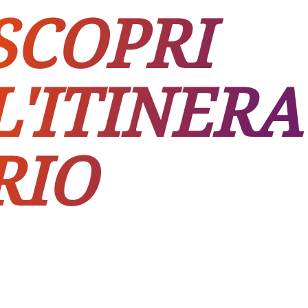
SCOPRI
L'ITINERA
RIO