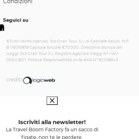
Condizioni
Seguici su
©Tutti i diritti riservati. Sto Gran Tour, S.L di Gabriele Saluci. NIF:
B-76316819 Capitale Sociale €75.000. Direzione tecnica dei
viaggi: Sto Gran Tour S.L Registro Agenzia Viaggi N° I-AV-
0004183.1. Polizza Responsabilità civile AXA N° 82728845
credits
Iscriviti alla newsletter!
La Travel Boom Factory fa un sacco di
figate, non te le perdere.