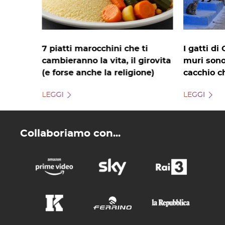
7 piatti marocchini che ti
I gatti di
cambieranno la vita, il girovita
muri sono 
(e forse anche la religione)
cacchio c
LEGGI
LEGGI
Collaboriamo con...