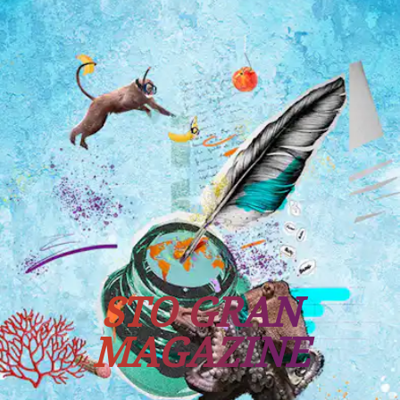
Tutti i viaggi
Prossime partenze
STO GRAN
MAGAZINE