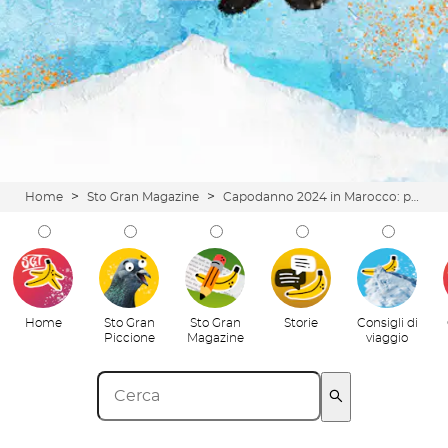
>
>
Home
Sto Gran Magazine
Capodanno 2024 in Marocco: perché contare pecore quando puoi contare cammelli?
Home
Sto Gran
Sto Gran
Storie
Consigli di
Piccione
Magazine
viaggio