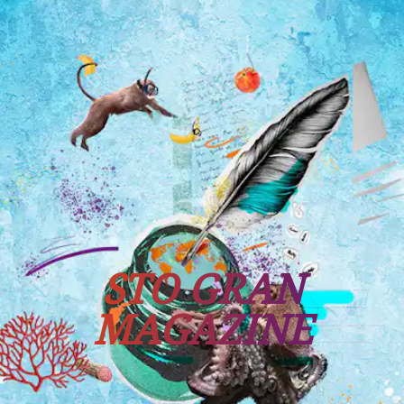
Tutti i viaggi
Prossime partenze
STO GRAN
MAGAZINE