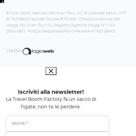
©Tutti i diritti riservati. Sto Gran Tour, S.L di Gabriele Saluci. NIF:
B-76316819 Capitale Sociale €75.000. Direzione tecnica dei
viaggi: Sto Gran Tour S.L Registro Agenzia Viaggi N° I-AV-
0004183.1. Polizza Responsabilità civile AXA N° 82728845
credits
Iscriviti alla newsletter!
La Travel Boom Factory fa un sacco di
figate, non te le perdere.