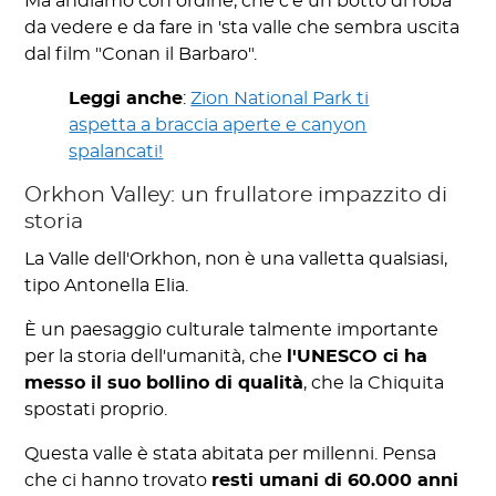
Ma andiamo con ordine, ché c'è un botto di roba
da vedere e da fare in 'sta valle che sembra uscita
dal film "Conan il Barbaro".
Leggi anche
:
Zion National Park ti
aspetta a braccia aperte e canyon
spalancati!
Orkhon Valley: un frullatore impazzito di
storia
La Valle dell'Orkhon, non è una valletta qualsiasi,
tipo Antonella Elia.
È un paesaggio culturale talmente importante
per la storia dell'umanità, che
l'UNESCO ci ha
messo il suo bollino di qualità
, che la Chiquita
spostati proprio.
Questa valle è stata abitata per millenni. Pensa
che ci hanno trovato
resti umani di 60.000 anni