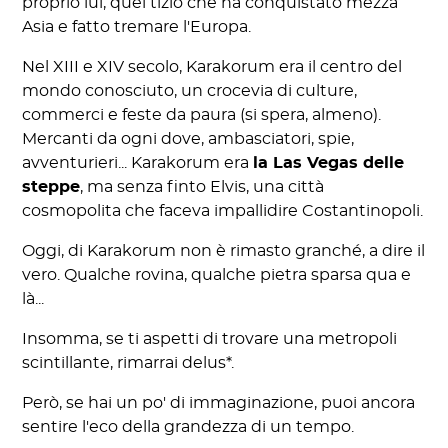
proprio lui, quel tizio che ha conquistato mezza
Asia e fatto tremare l'Europa.
Nel XIII e XIV secolo, Karakorum era il centro del
mondo conosciuto, un crocevia di culture,
commerci e feste da paura (si spera, almeno).
Mercanti da ogni dove, ambasciatori, spie,
avventurieri... Karakorum era
la Las Vegas delle
steppe
, ma senza finto Elvis, una città
cosmopolita che faceva impallidire Costantinopoli.
Oggi, di Karakorum non è rimasto granché, a dire il
vero. Qualche rovina, qualche pietra sparsa qua e
là...
Insomma, se ti aspetti di trovare una metropoli
scintillante, rimarrai delus*.
Però, se hai un po' di immaginazione, puoi ancora
sentire l'eco della grandezza di un tempo.