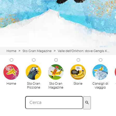
>
>
Home
Sto Gran Magazine
Valle dell'Orkhon: dove Gengis Khan si ubriacava e tu puoi fare anche di peggio!
Home
Sto Gran
Sto Gran
Storie
Consigli di
Piccione
Magazine
viaggio