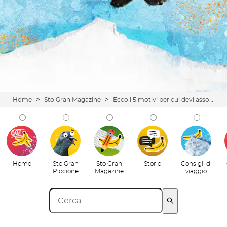
>
>
Home
Sto Gran Magazine
Ecco i 5 motivi per cui devi assolutamente catapultarti in Scozia: la nazione più fritta del mondo!
Home
Sto Gran
Sto Gran
Storie
Consigli di
Piccione
Magazine
viaggio