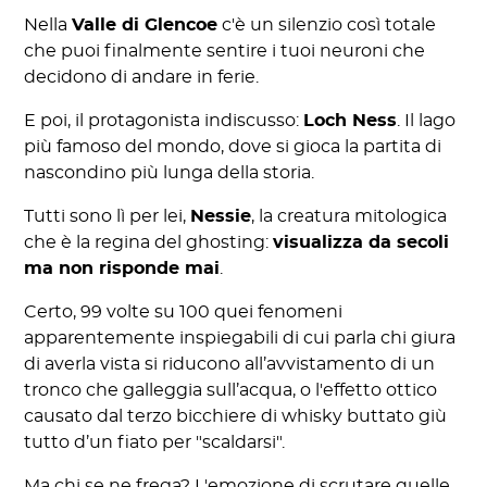
Nella
Valle di Glencoe
c'è un silenzio così totale
che puoi finalmente sentire i tuoi neuroni che
decidono di andare in ferie.
E poi, il protagonista indiscusso:
Loch Ness
. Il lago
più famoso del mondo, dove si gioca la partita di
nascondino più lunga della storia.
Tutti sono lì per lei,
Nessie
, la creatura mitologica
che è la regina del ghosting:
visualizza da secoli
ma non risponde mai
.
Certo, 99 volte su 100 quei fenomeni
apparentemente inspiegabili di cui parla chi giura
di averla vista si riducono all’avvistamento di un
tronco che galleggia sull’acqua, o l'effetto ottico
causato dal terzo bicchiere di whisky buttato giù
tutto d’un fiato per "scaldarsi".
Ma chi se ne frega? L'emozione di scrutare quelle