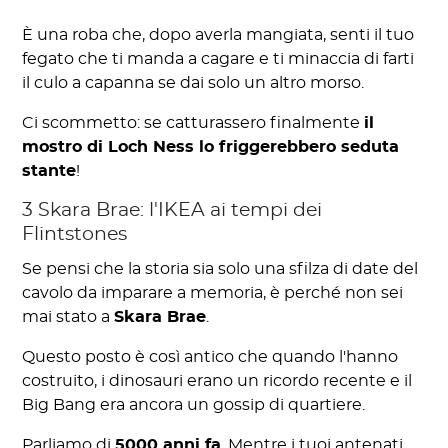
È una roba che, dopo averla mangiata, senti il tuo
fegato che ti manda a cagare e ti minaccia di farti
il culo a capanna se dai solo un altro morso.
Ci scommetto: se catturassero finalmente
il
mostro di Loch Ness lo friggerebbero seduta
stante
!
3 Skara Brae: l'IKEA ai tempi dei
Flintstones
Se pensi che la storia sia solo una sfilza di date del
cavolo da imparare a memoria, è perché non sei
mai stato a
Skara Brae
.
Questo posto è così antico che quando l'hanno
costruito, i dinosauri erano un ricordo recente e il
Big Bang era ancora un gossip di quartiere.
Parliamo di
5000 anni fa
. Mentre i tuoi antenati