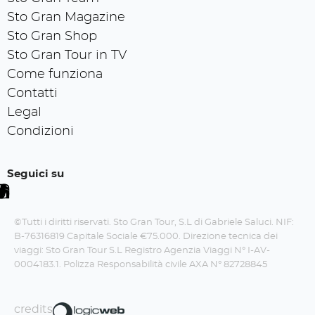
Sto Gran Magazine
Sto Gran Shop
Sto Gran Tour in TV
Come funziona
Contatti
Legal
Condizioni
Seguici su
©Tutti i diritti riservati. Sto Gran Tour, S.L di Gabriele Saluci. NIF:
B-76316819 Capitale Sociale €75.000. Direzione tecnica dei
viaggi: Sto Gran Tour S.L Registro Agenzia Viaggi N° I-AV-
0004183.1. Polizza Responsabilità civile AXA N° 82728845
credits