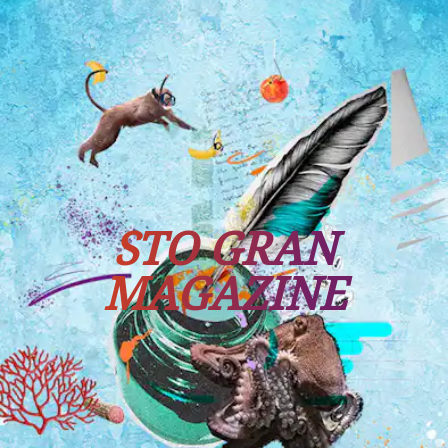
Tutti i viaggi
Prossime partenze
STO GRAN
MAGAZINE