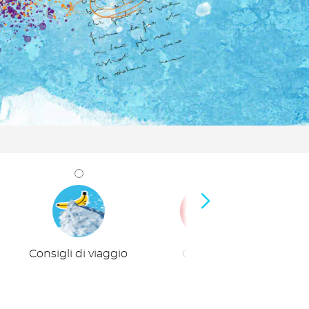
Consigli di viaggio
Curiosità
Viaggi