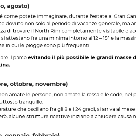
io, agosto)
é come potete immaginare, durante l'estate al Gran Cany
ente dovuto non solo al periodo di vacanze generale, ma a
za di trovare il North Rim completamente visitabile e ac
 si attestano fra una minima intorno ai 12 – 15° e la mass
e in cui le piogge sono più frequenti.
tare il parco
evitando il più possibile le grandi masse di 
ina.
re, ottobre, novembre)
non amate le persone, non amate la ressa e le code, nel
iuttosto tranquillo.
ure che oscillano fra gli 8 e i 24 gradi, si arriva al me
però, alcune strutture ricettive iniziano a chiudere causa 
, gennaio, febbraio)