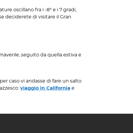
re oscillano fra i -8° e i 7 gradi,
e deciderete di visitare il Gran
maverile, seguito da quella estiva e
per caso vi andasse di fare un salto
pazzesco:
viaggio in California
e