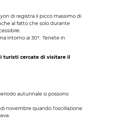
on di registra il picco massimo di
nche al fatto che solo durante
cessibile.
ima intorno ai 30°. Tenete in
turisti cercate di visitare il
 periodo autunnale si possono
se di novembre quando l’oscillazione
neve.