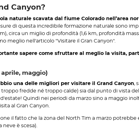
rand Canyon?
a naturale scavata dal fiume Colorado nell’area nor
misure di questa incredibile formazione naturale sono imp
6 km), circa un miglio di profondità (1,6 km, profondità ma
o meglio nell'articolo "Visitare il Gran Canyon".
rtante sapere come sfruttare al meglio la visita, part
 aprile, maggio)
bbio una delle migliori per visitare il Grand Canyon
, 
roppo fredde né troppo calde) sia dal punto di vista dell
zia d'estate! Quindi nei periodi da marzo sino a maggio inolt
isita al Gran Canyon.
ione il fatto che la zona del North Tim a marzo potrebbe
ta neve è scesa).