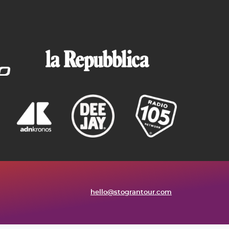
hello@stograntour.com