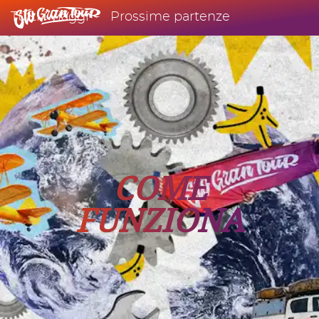
Tutti i viaggi
Prossime partenze
COME
FUNZIONA