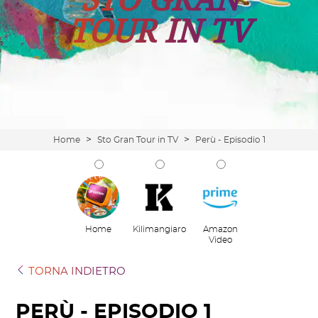
TOUR IN TV
>
>
Home
Sto Gran Tour in TV
Perù - Episodio 1
Home
Kilimangiaro
Amazon
Video
TORNA INDIETRO
PERÙ - EPISODIO 1