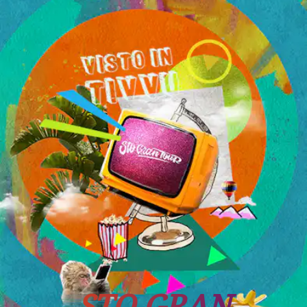
Tutti i viaggi
Prossime partenze
STO GRAN