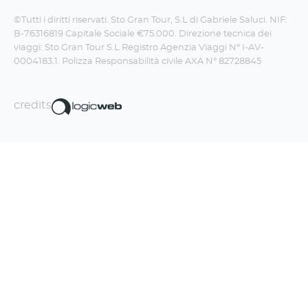
©Tutti i diritti riservati. Sto Gran Tour, S.L di Gabriele Saluci. NIF:
B-76316819 Capitale Sociale €75.000. Direzione tecnica dei
viaggi: Sto Gran Tour S.L Registro Agenzia Viaggi N° I-AV-
0004183.1. Polizza Responsabilità civile AXA N° 82728845
credits
Iscriviti alla newsletter!
La Travel Boom Factory fa un sacco di
figate, non te le perdere.