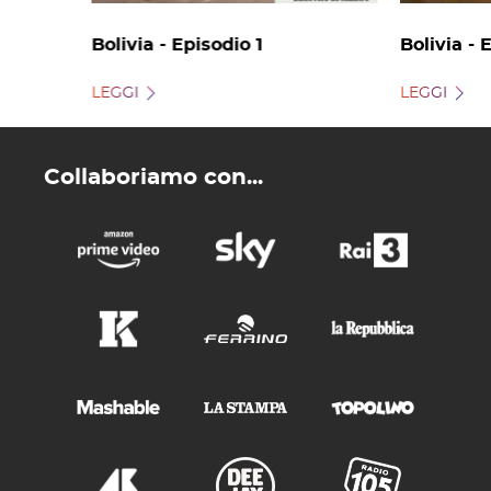
Bolivia - Episodio 1
Bolivia - 
LEGGI
LEGGI
Collaboriamo con...