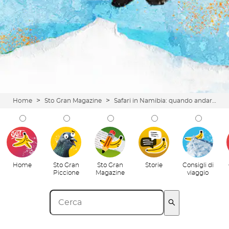
>
>
Home
Sto Gran Magazine
Safari in Namibia: quando andare? I periodi migliori dell'anno per visitare un Paese pazzesco
Home
Sto Gran
Sto Gran
Storie
Consigli di
Piccione
Magazine
viaggio