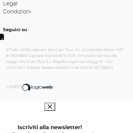
Legal
Condizioni
Seguici su
©Tutti i diritti riservati. Sto Gran Tour, S.L di Gabriele Saluci. NIF:
B-76316819 Capitale Sociale €75.000. Direzione tecnica dei
viaggi: Sto Gran Tour S.L Registro Agenzia Viaggi N° I-AV-
0004183.1. Polizza Responsabilità civile AXA N° 82728845
credits
Iscriviti alla newsletter!