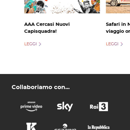
AAA Cercasi Nuovi
Safari in 
Capisquadra!
viaggio o
LEGGI
LEGGI
Collaboriamo con...