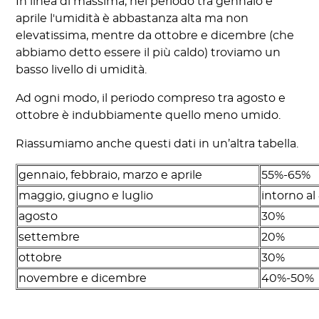
In linea di massima, nel periodo tra gennaio e
aprile l'umidità è abbastanza alta ma non
elevatissima, mentre da ottobre e dicembre (che
abbiamo detto essere il più caldo) troviamo un
basso livello di umidità.
Ad ogni modo, il periodo compreso tra agosto e
ottobre è indubbiamente quello meno umido.
Riassumiamo anche questi dati in un’altra tabella.
gennaio, febbraio, marzo e aprile
55%-65%
maggio, giugno e luglio
intorno a
agosto
30%
settembre
20%
ottobre
30%
novembre e dicembre
40%-50%