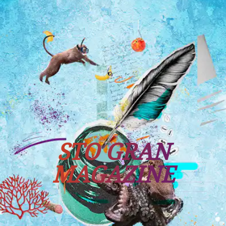
Tutti i viaggi
Prossime partenze
STO GRAN
MAGAZINE