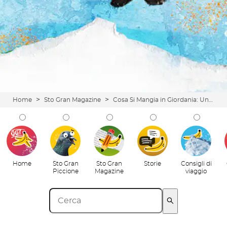
>
>
Home
Sto Gran Magazine
Cosa Si Mangia in Giordania: Una Guida per Palati Avventurosi (e Meno)
Home
Sto Gran
Sto Gran
Storie
Consigli di
Piccione
Magazine
viaggio