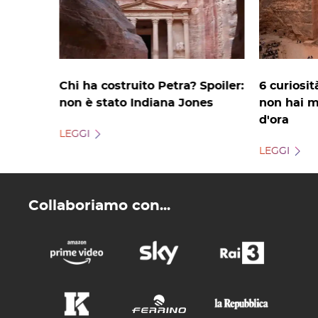
Chi ha costruito Petra? Spoiler:
6 curiosit
non è stato Indiana Jones
non hai m
d'ora
LEGGI
LEGGI
Collaboriamo con...