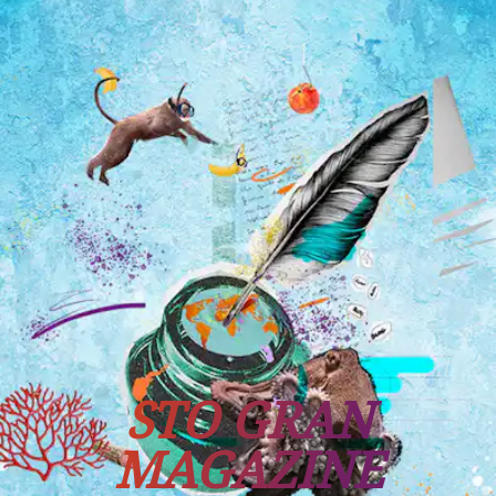
Tutti i viaggi
Prossime partenze
STO GRAN
MAGAZINE