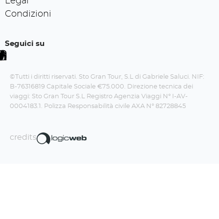
Legal
Condizioni
Seguici su
©Tutti i diritti riservati. Sto Gran Tour, S.L di Gabriele Saluci. NIF:
B-76316819 Capitale Sociale €75.000. Direzione tecnica dei
viaggi: Sto Gran Tour S.L Registro Agenzia Viaggi N° I-AV-
0004183.1. Polizza Responsabilità civile AXA N° 82728845
credits
Iscriviti alla newsletter!
La Travel Boom Factory fa un sacco di