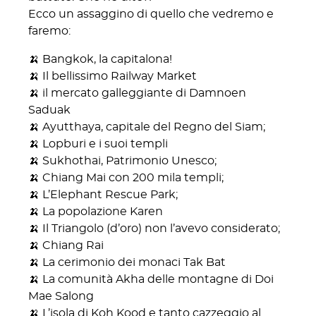
Ecco un assaggino di quello che vedremo e
faremo:
🍌 Bangkok, la capitalona!
🍌 Il bellissimo Railway Market
🍌 il mercato galleggiante di Damnoen
Saduak
🍌 Ayutthaya, capitale del Regno del Siam;
🍌 Lopburi e i suoi templi
🍌 Sukhothai, Patrimonio Unesco;
🍌 Chiang Mai con 200 mila templi;
🍌 L’Elephant Rescue Park;
🍌 La popolazione Karen
🍌 Il Triangolo (d’oro) non l’avevo considerato;
🍌 Chiang Rai
🍌 La cerimonio dei monaci Tak Bat
🍌 La comunità Akha delle montagne di Doi
Mae Salong
🍌 L’isola di Koh Kood e tanto cazzeggio al