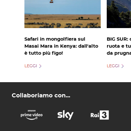
Safari in mongolfiera sul
BIG SUR: d
Masai Mara in Kenya: dall'alto
ruota e tu
è tutto più figo!
da prugna
LEGGI
LEGGI
Collaboriamo con...