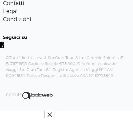
Contatti
Legal
Condizioni
Seguici su
©Tutti i diritti riservati. Sto Gran Tour, S.L di Gabriele Saluci. NIF:
B-76316819 Capitale Sociale €75.000. Direzione tecnica dei
viaggi: Sto Gran Tour S.L Registro Agenzia Viaggi N° I-AV-
0004183.1. Polizza Responsabilità civile AXA N° 82728845
credits