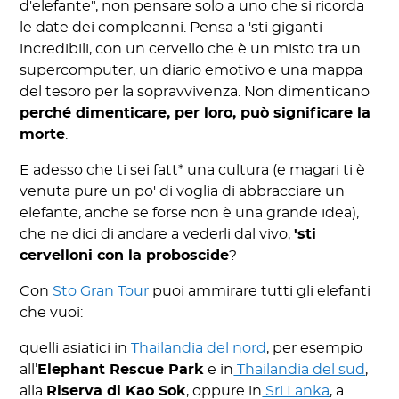
d'elefante", non pensare solo a uno che si ricorda
le date dei compleanni. Pensa a 'sti giganti
incredibili, con un cervello che è un misto tra un
supercomputer, un diario emotivo e una mappa
del tesoro per la sopravvivenza. Non dimenticano
perché dimenticare, per loro, può significare la
morte
.
E adesso che ti sei fatt* una cultura (e magari ti è
venuta pure un po' di voglia di abbracciare un
elefante, anche se forse non è una grande idea),
che ne dici di andare a vederli dal vivo,
'sti
cervelloni con la proboscide
?
Con
Sto Gran Tour
puoi ammirare tutti gli elefanti
che vuoi:
quelli asiatici in
Thailandia del nord
, per esempio
all’
Elephant Rescue Park
e in
Thailandia del sud
,
alla
Riserva di Kao Sok
, oppure in
Sri Lanka
, a