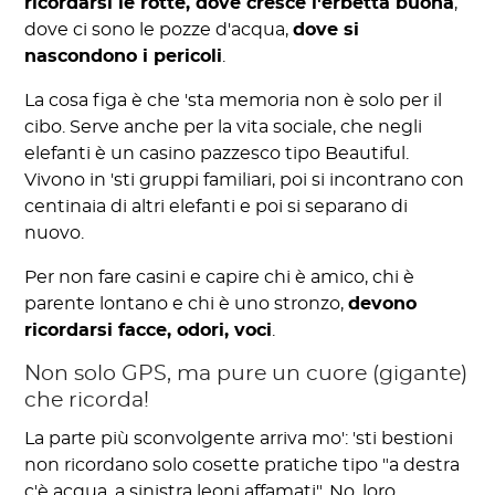
ricordarsi le rotte, dove cresce l'erbetta buona
,
dove ci sono le pozze d'acqua,
dove si
nascondono i pericoli
.
La cosa figa è che 'sta memoria non è solo per il
cibo. Serve anche per la vita sociale, che negli
elefanti è un casino pazzesco tipo Beautiful.
Vivono in 'sti gruppi familiari, poi si incontrano con
centinaia di altri elefanti e poi si separano di
nuovo.
Per non fare casini e capire chi è amico, chi è
parente lontano e chi è uno stronzo,
devono
ricordarsi facce, odori, voci
.
Non solo GPS, ma pure un cuore (gigante)
che ricorda!
La parte più sconvolgente arriva mo': 'sti bestioni
non ricordano solo cosette pratiche tipo "a destra
c'è acqua, a sinistra leoni affamati". No, loro