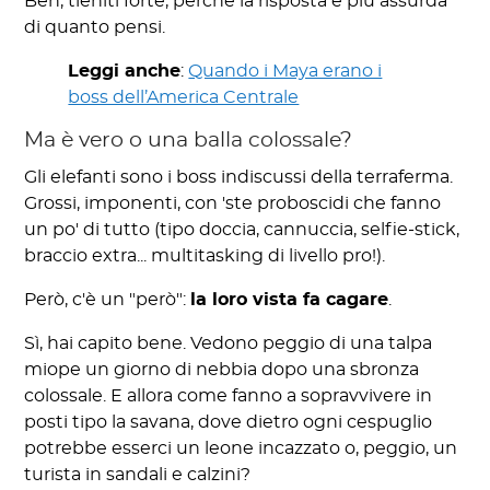
Beh, tieniti forte, perché la risposta è più assurda
di quanto pensi.
Leggi anche
:
Quando i Maya erano i
boss dell’America Centrale
Ma è vero o una balla colossale?
Gli elefanti sono i boss indiscussi della terraferma.
Grossi, imponenti, con 'ste proboscidi che fanno
un po' di tutto (tipo doccia, cannuccia, selfie-stick,
braccio extra... multitasking di livello pro!).
Però, c'è un "però":
la loro vista fa cagare
.
Sì, hai capito bene. Vedono peggio di una talpa
miope un giorno di nebbia dopo una sbronza
colossale. E allora come fanno a sopravvivere in
posti tipo la savana, dove dietro ogni cespuglio
potrebbe esserci un leone incazzato o, peggio, un
turista in sandali e calzini?