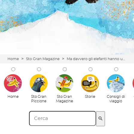
>
>
Home
Sto Gran Magazine
Ma davvero gli elefanti hanno una super-memoria?
Home
Sto Gran
Sto Gran
Storie
Consigli di
Piccione
Magazine
viaggio