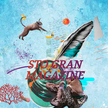
Tutti i viaggi
Prossime partenze
STO GRAN
MAGAZINE