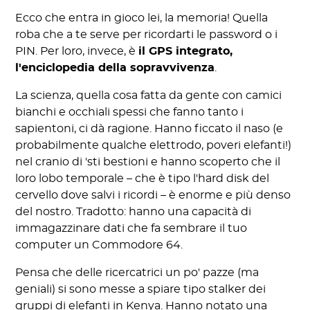
Ecco che entra in gioco lei, la memoria! Quella
roba che a te serve per ricordarti le password o i
PIN. Per loro, invece, è
il GPS integrato,
l'enciclopedia della sopravvivenza
.
La scienza, quella cosa fatta da gente con camici
bianchi e occhiali spessi che fanno tanto i
sapientoni, ci dà ragione. Hanno ficcato il naso (e
probabilmente qualche elettrodo, poveri elefanti!)
nel cranio di 'sti bestioni e hanno scoperto che il
loro lobo temporale – che è tipo l'hard disk del
cervello dove salvi i ricordi – è enorme e più denso
del nostro. Tradotto: hanno una capacità di
immagazzinare dati che fa sembrare il tuo
computer un Commodore 64.
Pensa che delle ricercatrici un po' pazze (ma
geniali) si sono messe a spiare tipo stalker dei
gruppi di elefanti in Kenya. Hanno notato una