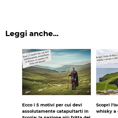
Leggi anche...
Ecco i 5 motivi per cui devi
Scopri l'i
assolutamente catapultarti in
whisky a g
Scozia: la nazione più fritta del