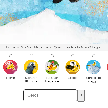
>
>
Home
Sto Gran Magazine
Quando andare in Scozia? La guida non troppo definitiva di cui hai bisogno
Home
Sto Gran
Sto Gran
Storie
Consigli di
Piccione
Magazine
viaggio