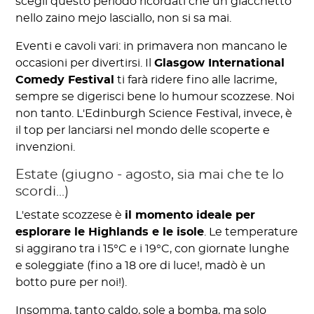
scegli questo periodo ricordati che un giacchetto
nello zaino mejo lasciallo, non si sa mai.
Eventi e cavoli vari: in primavera non mancano le
occasioni per divertirsi. Il
Glasgow International
Comedy Festival
ti farà ridere fino alle lacrime,
sempre se digerisci bene lo humour scozzese. Noi
non tanto. L'Edinburgh Science Festival, invece, è
il top per lanciarsi nel mondo delle scoperte e
invenzioni.
Estate (giugno - agosto, sia mai che te lo
scordi...)
L'estate scozzese è
il momento ideale per
esplorare le Highlands e le isole
. Le temperature
si aggirano tra i 15°C e i 19°C, con giornate lunghe
e soleggiate (fino a 18 ore di luce!, madò è un
botto pure per noi!).
Insomma, tanto caldo, sole a bomba, ma solo