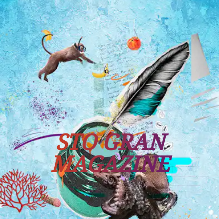
Tutti i viaggi
Prossime partenze
STO GRAN
MAGAZINE