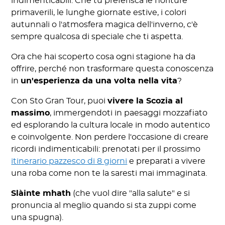
indimenticabili. Che tu preferisca le fioriture
primaverili, le lunghe giornate estive, i colori
autunnali o l'atmosfera magica dell'inverno, c'è
sempre qualcosa di speciale che ti aspetta.
Ora che hai scoperto cosa ogni stagione ha da
offrire, perché non trasformare questa conoscenza
in
un'esperienza da una volta nella vita
?
Con Sto Gran Tour, puoi
vivere la Scozia al
massimo
, immergendoti in paesaggi mozzafiato
ed esplorando la cultura locale in modo autentico
e coinvolgente. Non perdere l'occasione di creare
ricordi indimenticabili: prenotati per il prossimo
itinerario pazzesco di 8 giorni
e preparati a vivere
una roba come non te la saresti mai immaginata.
Slàinte mhath
(che vuol dire "alla salute" e si
pronuncia al meglio quando si sta zuppi come
una spugna).