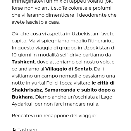
Immaginatevi un mix di tappeti volanti (ok,
forse non volanti), stoffe colorate e profumi
che vi faranno dimenticare il deodorante che
avete lasciato a casa.
Ok, che cosa vi aspetta in Uzbekistan l’avete
capito. Ma vi spieghiamo meglio l’itinerario…
In questo viaggio di gruppo in Uzbekistan di
10 giorni in modalità self-drive partiamo da
Tashkent
, dove atterriamo col nostro volo, e
ce andiamo al
Villaggio di Sentab
. Da lì
visitiamo un campo nomadi e passiamo una
notte in yurta! Poi ci tocca visitare
le città di
Shakhrisabz, Samarcanda e subito dopo a
Bukhara.
Diamo anche un’occhiata al Lago
Aydarkul, per non farci mancare nulla.
Beccatevi un recappone del viaggio:
🍌 Tashkent