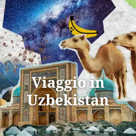
Tutti i viaggi
Prossime partenze
Viaggio in
Uzbekistan