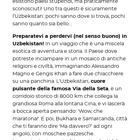
esistono paesi stupendi, ma praticamente
sconosciuti! Uno tra questi è sicuramente
l’Uzbekistan: pochi sanno dove si trova, pochi
sanno quanto sia bello…
Preparatevi a perdervi (nel senso buono) in
Uzbekistan!
In un viaggio che è una miscela
esotica di avventura e storia. Il Paese dove
potreste inciampare in un mosaico di antiche
religioni e civiltà, immaginando Alessandro
Magno e Gengis Khan a fare due chiacchiere
su una panchina. L'Uzbekistan,
cuore
pulsante della famosa Via della Seta
, è un
corridoio storico di 8000 km che collega la
grandiosa Roma alla lontana Cina, e vi lascerà
a bocca aperta pensando: 'Wow, che
maratona!'. E poi, Bukhara e Samarcanda, città
che ti faranno dire 'Ma davvero?' ad ogni
angolo, con moschee pazzesche.