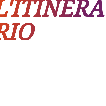
L'ITINERA
RIO