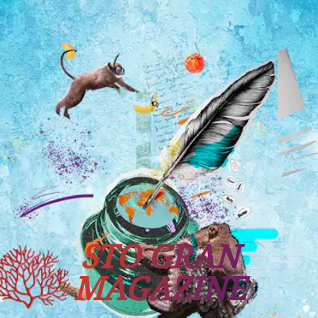
Tutti i viaggi
Prossime partenze
STO GRAN
MAGAZINE