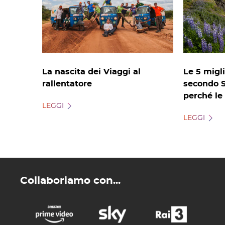
La nascita dei Viaggi al
Le 5 migli
rallentatore
secondo S
perché le
LEGGI
LEGGI
Collaboriamo con...