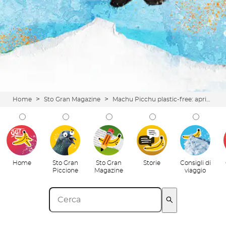
>
>
Home
Sto Gran Magazine
Machu Picchu plastic-free: apripista dei siti turistici sostenibili
Home
Sto Gran
Sto Gran
Storie
Consigli di
Piccione
Magazine
viaggio