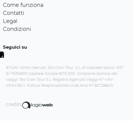
Come funziona
Contatti
Legal
Condizioni
Seguici su
©Tutti i diritti riservati. Sto Gran Tour, S.L di Gabriele Saluci. NIF:
B-76316819 Capitale Sociale €75.000. Direzione tecnica dei
viaggi: Sto Gran Tour S.L Registro Agenzia Viaggi N° I-AV-
0004183.1. Polizza Responsabilità civile AXA N° 82728845
credits