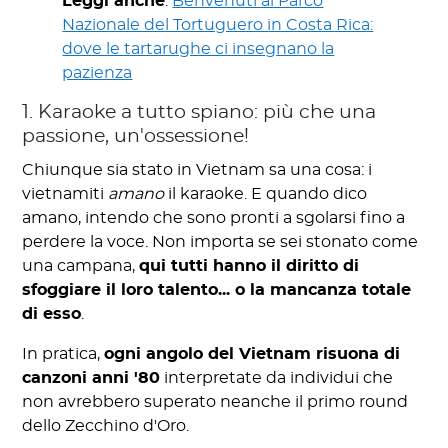
Leggi anche
:
Benvenuti al Parco
Nazionale del Tortuguero in Costa Rica:
dove le tartarughe ci insegnano la
pazienza
1. Karaoke a tutto spiano: più che una
passione, un'ossessione!
Chiunque sia stato in Vietnam sa una cosa: i
vietnamiti
amano
il karaoke. E quando dico
amano, intendo che sono pronti a sgolarsi fino a
perdere la voce. Non importa se sei stonato come
una campana,
qui tutti hanno il diritto di
sfoggiare il loro talento... o la mancanza totale
di esso
.
In pratica,
ogni angolo del Vietnam risuona di
canzoni anni '80
interpretate da individui che
non avrebbero superato neanche il primo round
dello Zecchino d'Oro.