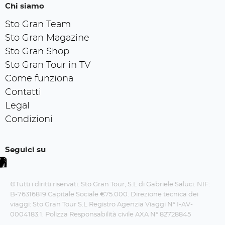
Chi siamo
Sto Gran Team
Sto Gran Magazine
Sto Gran Shop
Sto Gran Tour in TV
Come funziona
Contatti
Legal
Condizioni
Seguici su
©Tutti i diritti riservati. Sto Gran Tour, S.L di Gabriele Saluci. NIF:
B-76316819 Capitale Sociale €75.000. Direzione tecnica dei
viaggi: Sto Gran Tour S.L Registro Agenzia Viaggi N° I-AV-
0004183.1. Polizza Responsabilità civile AXA N° 82728845