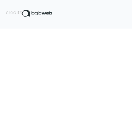
credits
Iscriviti alla newsletter!
La Travel Boom Factory fa un sacco di
figate, non te le perdere.
Iscrivendomi alla newsletter dichiaro di aver preso
visione dell'informativa sul
trattamento dei dati
personali