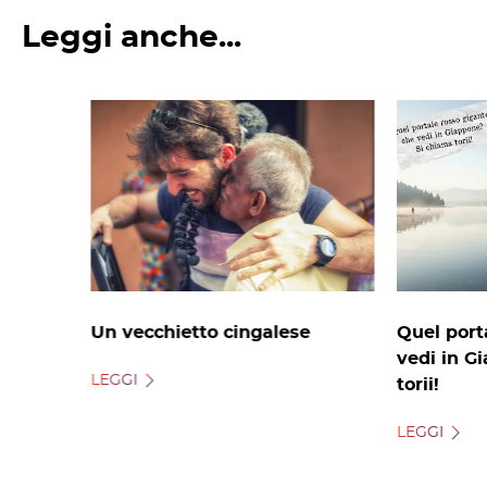
Leggi anche...
Un vecchietto cingalese
Quel port
vedi in G
LEGGI
torii!
LEGGI