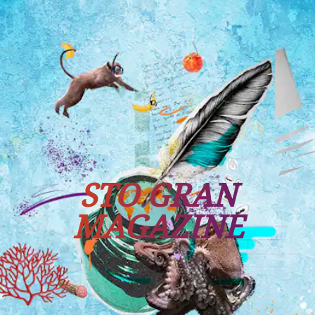
Tutti i viaggi
Prossime partenze
STO GRAN
MAGAZINE