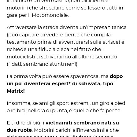
il traffico è un vero casino, con biciclette e
motorini che sfrecciano come se fossero tutti in
gara per il Motomondiale.
Attraversare la strada diventa un’impresa titanica
(può capitare di vedere gente che compila
testamento prima di avventurarsi sulle strisce) e
richiede una fiducia cieca nel fatto che i
motociclisti ti schiveranno all'ultimo secondo
(fidati, sembrano stuntmen!)
La prima volta può essere spaventosa, ma
dopo
un po' diventerai espert* di schivata, tipo
Matrix!
Insomma, se ami gli sport estremi, un giro a piedi
o in bici, nell'ora di punta, è quello che fa per te.
E ti dirò di più,
i vietnamiti sembrano nati su
due ruote
. Motorini carichi all’inverosimile che