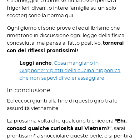
slalomeggiano come se nulla fosse (pensa a
frigoriferi, divani, o intere famiglie su un solo
scooter) sono la norma qui.
Ogni giorno ci sono prove di equilibrismo che
rimettono in discussione ogni legge della fisica
conosciuta, ma pensa al fatto positivo:
tornerai
con dei riflessi prontissimi!
Leggi anche
:
Cosa mangiano in
Giappone: 7 piatti della cucina nipponica
che non sapevi di voler assaggiare
In conclusione
Ed eccoci giunti alla fine di questo giro tra le
assurdità vietnamite.
La prossima volta che qualcuno ti chiederà
"Ehi,
conosci qualche curiosità sul Vietnam?"
, sarai
prontissim* a snocciolare queste perle, e si pentirà