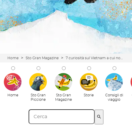
>
>
Home
Sto Gran Magazine
7 curiosità sul Vietnam a cui non crederai mai
Home
Sto Gran
Sto Gran
Storie
Consigli di
Piccione
Magazine
viaggio