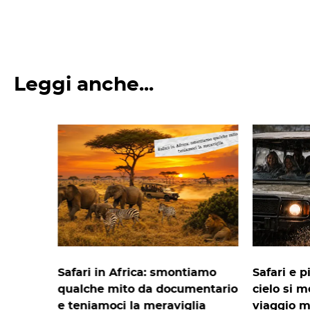
Leggi anche...
Safari in Africa: smontiamo
Safari e p
qualche mito da documentario
cielo si m
e teniamoci la meraviglia
viaggio m