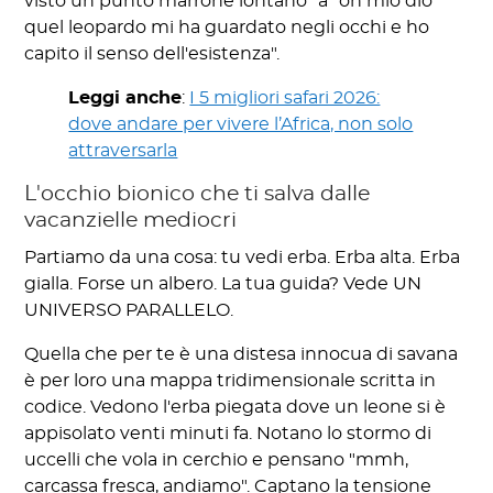
visto un punto marrone lontano" a "oh mio dio
quel leopardo mi ha guardato negli occhi e ho
capito il senso dell'esistenza".
Leggi anche
:
I 5 migliori safari 2026:
dove andare per vivere l’Africa, non solo
attraversarla
L'occhio bionico che ti salva dalle
vacanzielle mediocri
Partiamo da una cosa: tu vedi erba. Erba alta. Erba
gialla. Forse un albero. La tua guida? Vede UN
UNIVERSO PARALLELO.
Quella che per te è una distesa innocua di savana
è per loro una mappa tridimensionale scritta in
codice. Vedono l'erba piegata dove un leone si è
appisolato venti minuti fa. Notano lo stormo di
uccelli che vola in cerchio e pensano "mmh,
carcassa fresca, andiamo". Captano la tensione