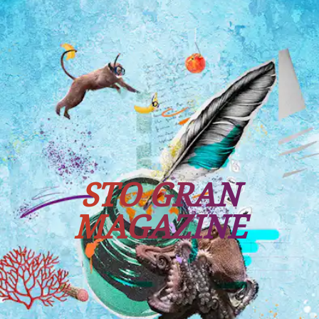
Tutti i viaggi
Prossime partenze
STO GRAN
MAGAZINE