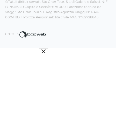
©Tutti i diritti riservati. Sto Gran Tour, S.L di Gabriele Saluci. NIF:
B-76316819 Capitale Sociale €75.000. Direzione tecnica dei
viaggi: Sto Gran Tour S.L Registro Agenzia Viaggi N° I-AV-
0004183.1. Polizza Responsabilità civile AXA N° 82728845
credits
Iscriviti alla newsletter!
La Travel Boom Factory fa un sacco di
figate, non te le perdere.