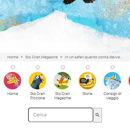
>
>
Home
Sto Gran Magazine
In un safari quanto conta davvero la guida? Molto più del binocolo, giuro!
Home
Sto Gran
Sto Gran
Storie
Consigli di
Piccione
Magazine
viaggio