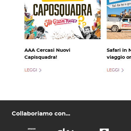
AAA Cercasi Nuovi
Safari in 
Capisquadra!
viaggio o
LEGGI
LEGGI
Collaboriamo con...