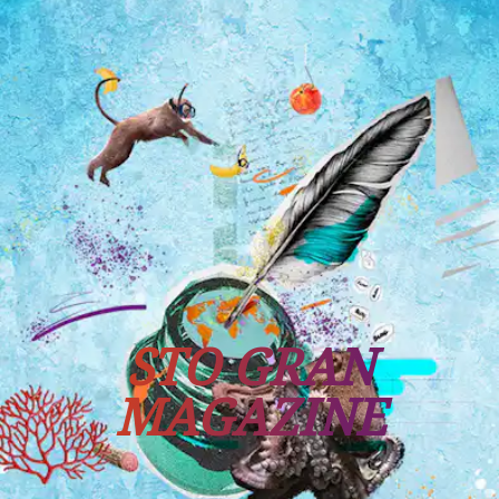
Tutti i viaggi
Prossime partenze
STO GRAN
MAGAZINE