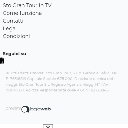
Sto Gran Tour in TV
Come funziona
Contatti
Legal
Condizioni
Seguici su
©Tutti i diritti riservati. Sto Gran Tour, S.L di Gabriele Saluci. NIF:
B-76316819 Capitale Sociale €75.000. Direzione tecnica dei
viaggi: Sto Gran Tour S.L Registro Agenzia Viaggi N° I-AV-
0004183.1. Polizza Responsabilità civile AXA N° 82728845
credits