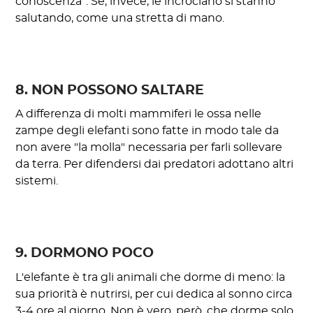
conoscenza”. Se, invece, le incrociano si stanno
salutando, come una stretta di mano.
8. NON POSSONO SALTARE
A differenza di molti mammiferi le ossa nelle
zampe degli elefanti sono fatte in modo tale da
non avere "la molla" necessaria per farli sollevare
da terra. Per difendersi dai predatori adottano altri
sistemi.
9. DORMONO POCO
L'elefante è tra gli animali che dorme di meno: la
sua priorità è nutrirsi, per cui dedica al sonno circa
3-4 ore al giorno. Non è vero, però, che dorme solo