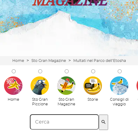
MAGAZINE
>
>
Home
Sto Gran Magazine
Multati nel Parco dell’Etosha
Home
Sto Gran
Sto Gran
Storie
Consigli di
Piccione
Magazine
viaggio