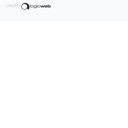
credits
Iscriviti alla newsletter!
La Travel Boom Factory fa un sacco di
figate, non te le perdere.
Iscrivendomi alla newsletter dichiaro di aver preso
visione dell'informativa sul
trattamento dei dati
personali