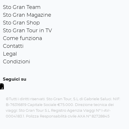
Sto Gran Team
Sto Gran Magazine
Sto Gran Shop
Sto Gran Tour in TV
Come funziona
Contatti
Legal
Condizioni
Seguici su
©Tutti i diritti riservati. Sto Gran Tour, S.L di Gabriele Saluci. NIF:
B-76316819 Capitale Sociale €75.000. Direzione tecnica dei
viaggi: Sto Gran Tour S.L Registro Agenzia Viaggi N° I-AV-
0004183.1. Polizza Responsabilità civile AXA N° 82728845