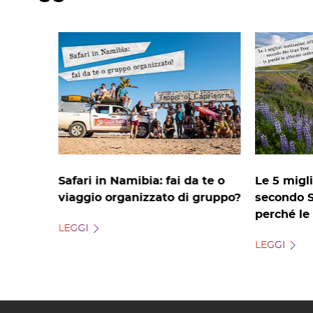
Safari in Namibia: fai da te o
Le 5 migli
viaggio organizzato di gruppo?
secondo S
perché le
LEGGI
LEGGI