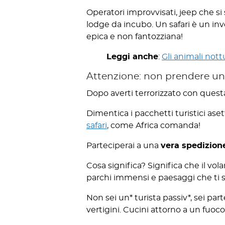
Operatori improvvisati, jeep che s
lodge da incubo. Un safari è un in
epica e non fantozziana!
Leggi anche
:
Gli animali nott
Attenzione: non prendere un gr
Dopo averti terrorizzato con questa l
Dimentica i pacchetti turistici aset
safari
, come Africa comanda!
Parteciperai a una
vera spedizione
Cosa significa? Significa che il vol
parchi immensi e paesaggi che ti st
Non sei un* turista passiv*, sei par
vertigini. Cucini attorno a un fuoco