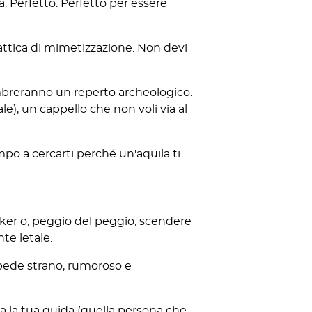
a. Perfetto. Perfetto per essere
attica di mimetizzazione. Non devi
embreranno un reperto archeologico.
e), un cappello che non voli via al
mpo a cercarti perché un'aquila ti
racker o, peggio del peggio, scendere
te letale.
pede strano, rumoroso e
lta la tua guida (quella persona che