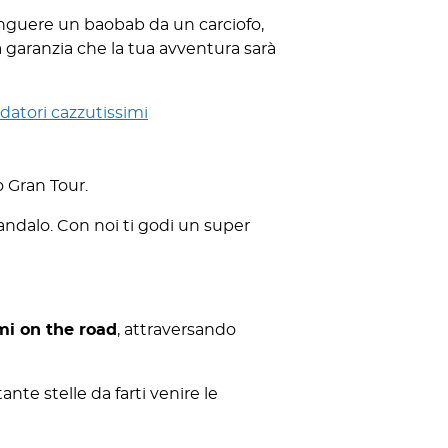
inguere un baobab da un carciofo,
a garanzia che la tua avventura sarà
edatori cazzutissimi
o Gran Tour.
 sandalo. Con noi ti godi un super
mi on the road
, attraversando
ante stelle da farti venire le