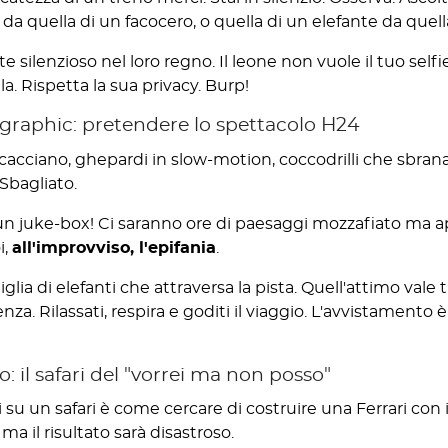
a quella di un facocero, o quella di un elefante da quella
ite silenzioso nel loro regno. Il leone non vuole il tuo self
la. Rispetta la sua privacy. Burp!
graphic: pretendere lo spettacolo H24
cacciano, ghepardi in slow-motion, coccodrilli che sbranan
 Sbagliato.
 un juke-box! Ci saranno ore di paesaggi mozzafiato ma 
i,
all'improvviso, l'epifania
.
ia di elefanti che attraversa la pista. Quell'attimo vale t
za. Rilassati, respira e goditi il viaggio. L'avvistamento è l
o: il safari del "vorrei ma non posso"
ti su un safari è come cercare di costruire una Ferrari con
ma il risultato sarà disastroso.