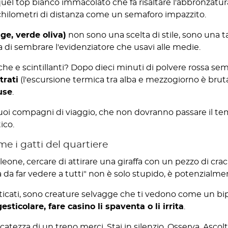
 quel top bianco immacolato che fa risaltare l'abbronzatur
chilometri di distanza come un semaforo impazzito.
ige, verde oliva)
non sono una scelta di stile, sono una t
di sembrare l'evidenziatore che usavi alle medie.
che e scintillanti? Dopo dieci minuti di polvere rossa s
trati
(l'escursione termica tra alba e mezzogiorno è brutal
use
.
 tuoi compagni di viaggio, che non dovranno passare il te
ico.
me i gatti del quartiere
n leone, cercare di attirare una giraffa con un pezzo di c
a da far vedere a tutti" non è solo stupido, è potenzialmen
icati, sono creature selvagge che ti vedono come un bi
gesticolare, fare casino li spaventa o li irrita
.
licatezza di un treno merci. Stai in silenzio. Osserva. Asco