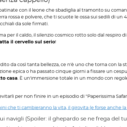
 patinate con il leone che sbadiglia al tramonto su comand
terra rossa e polvere, che ti scuote le ossa sui sedili di un
chiali da sole firmati.
a per il caldo, il silenzio cosmico rotto solo dal respiro di 
atta il cervello sul serio
!
dito da così tanta bellezza, ce n'è uno che torna con la s
azione epica o ha passato cinque giorni a fissare un cesp
tto casa
. È un'immersione totale in un mondo con regole 
itarli per non finire in un episodio di "Paperissima Safari
ni che ti cambieranno la vita, il girovita (e forse anche la
i navigli (Spoiler: il ghepardo se ne frega del tu