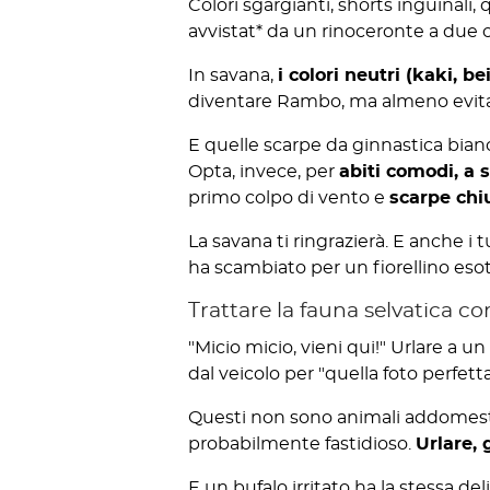
Colori sgargianti, shorts inguinali,
avvistat* da un rinoceronte a due 
In savana,
i colori neutri (kaki, be
diventare Rambo, ma almeno evita 
E quelle scarpe da ginnastica bian
Opta, invece, per
abiti comodi, a s
primo colpo di vento e
scarpe chi
La savana ti ringrazierà. E anche i
ha scambiato per un fiorellino esot
Trattare la fauna selvatica co
"Micio micio, vieni qui!" Urlare a u
dal veicolo per "quella foto perfett
Questi non sono animali addomest
probabilmente fastidioso.
Urlare, 
E un bufalo irritato ha la stessa de