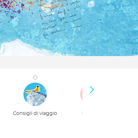
Consigli di viaggio
Curiosità
Viaggi