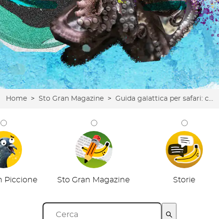
Home
>
Sto Gran Magazine
>
Guida galattica per safari: come non diventare il souvenir di un leone (e altri errori da principianti)
n Piccione
Sto Gran Magazine
Storie