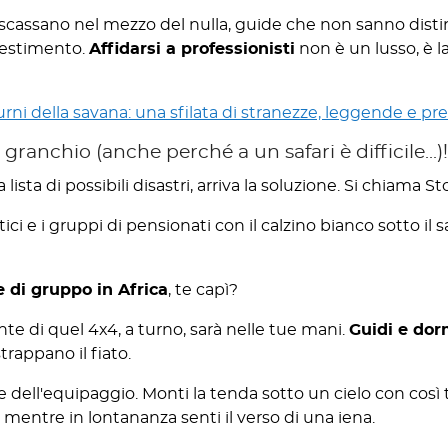
i scassano nel mezzo del nulla, guide che non sanno dist
vestimento.
Affidarsi a professionisti
non è un lusso, è l
urni della savana: una sfilata di stranezze, leggende e pr
anchio (anche perché a un safari è difficile...)!
ista di possibili disastri, arriva la soluzione. Si chiama St
tici e i gruppi di pensionati con il calzino bianco sotto il
 di gruppo in Africa
, te capì?
ante di quel 4x4, a turno, sarà nelle tue mani.
Guidi e dor
rappano il fiato.
te dell'equipaggio. Monti la tenda sotto un cielo con così t
 mentre in lontananza senti il verso di una iena.