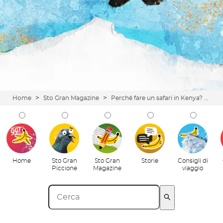
>
>
Home
Sto Gran Magazine
Perché fare un safari in Kenya? 5 (buoni) motivi per vivere un'esperienza unica
Home
Sto Gran
Sto Gran
Storie
Consigli di
Piccione
Magazine
viaggio