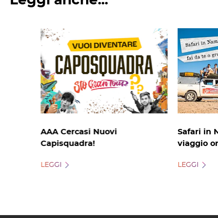
Leggi anche...
AAA Cercasi Nuovi
Safari in 
Capisquadra!
viaggio o
LEGGI
LEGGI