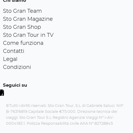
Chi siamo
Sto Gran Team
Sto Gran Magazine
Sto Gran Shop
Sto Gran Tour in TV
Come funziona
Contatti
Legal
Condizioni
Seguici su
©Tutti i diritti riservati. Sto Gran Tour, S.L di Gabriele Saluci. NIF:
B-76316819 Capitale Sociale €75.000. Direzione tecnica dei
viaggi: Sto Gran Tour S.L Registro Agenzia Viaggi N° I-AV-
0004183.1. Polizza Responsabilità civile AXA N° 82728845