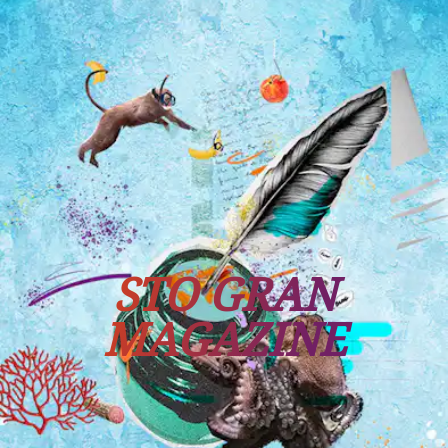
Tutti i viaggi
Prossime partenze
STO GRAN
MAGAZINE