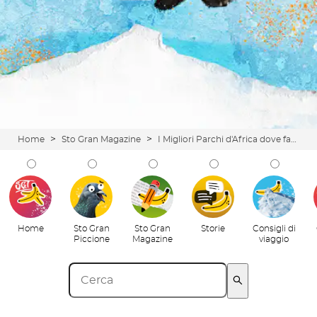
>
>
Home
Sto Gran Magazine
I Migliori Parchi d'Africa dove fare un Safari
Home
Sto Gran
Sto Gran
Storie
Consigli di
Piccione
Magazine
viaggio