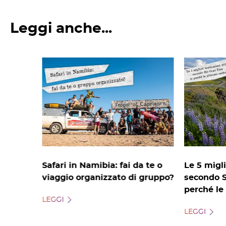
Leggi anche...
Safari in Namibia: fai da te o
Le 5 migli
viaggio organizzato di gruppo?
secondo S
perché le
LEGGI
LEGGI