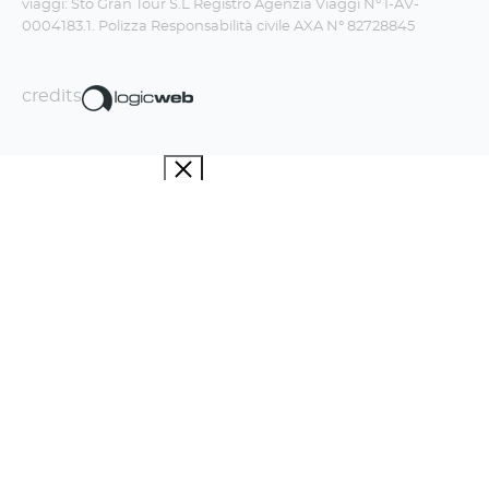
viaggi: Sto Gran Tour S.L Registro Agenzia Viaggi N° I-AV-
0004183.1. Polizza Responsabilità civile AXA N° 82728845
credits
Iscriviti alla newsletter!
La Travel Boom Factory fa un sacco di
figate, non te le perdere.