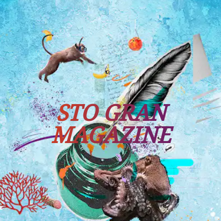
Tutti i viaggi
Prossime partenze
STO GRAN
MAGAZINE