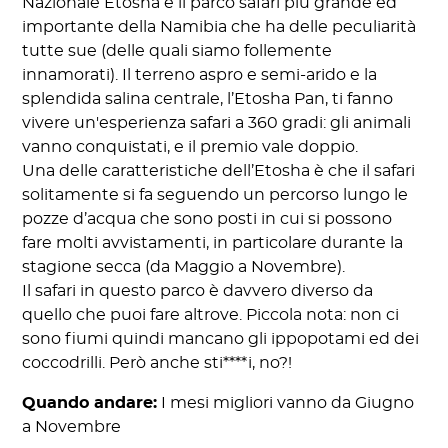
Nazionale Etosha è il parco safari più grande ed
importante della Namibia che ha delle peculiarità
tutte sue (delle quali siamo follemente
innamorati). Il terreno aspro e semi-arido e la
splendida salina centrale, l’Etosha Pan, ti fanno
vivere un'esperienza safari a 360 gradi: gli animali
vanno conquistati, e il premio vale doppio.
Una delle caratteristiche dell’Etosha è che il safari
solitamente si fa seguendo un percorso lungo le
pozze d’acqua che sono posti in cui si possono
fare molti avvistamenti, in particolare durante la
stagione secca (da Maggio a Novembre).
Il safari in questo parco è davvero diverso da
quello che puoi fare altrove. Piccola nota: non ci
sono fiumi quindi mancano gli ippopotami ed dei
coccodrilli. Però anche sti****i, no?!
Quando andare:
I mesi migliori vanno da Giugno
a Novembre