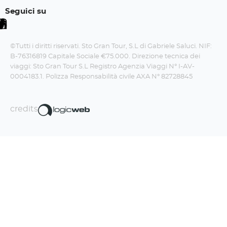
Seguici su
©Tutti i diritti riservati. Sto Gran Tour, S.L di Gabriele Saluci. NIF:
B-76316819 Capitale Sociale €75.000. Direzione tecnica dei
viaggi: Sto Gran Tour S.L Registro Agenzia Viaggi N° I-AV-
0004183.1. Polizza Responsabilità civile AXA N° 82728845
credits
Iscriviti alla newsletter!
La Travel Boom Factory fa un sacco di
figate, non te le perdere.