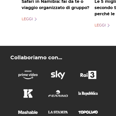
Safari in Namibia: fai da te o
Le 5 migli
viaggio organizzato di gruppo?
secondo S
perché le
LEGGI
LEGGI
Collaboriamo con...