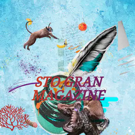
Tutti i viaggi
Prossime partenze
STO GRAN
MAGAZINE