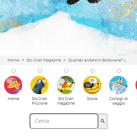
>
>
Home
Sto Gran Magazine
Quando andare in Botswana? La guida che cercavi
Home
Sto Gran
Sto Gran
Storie
Consigli di
Piccione
Magazine
viaggio