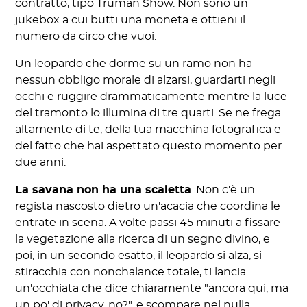
contratto, tipo Truman Show. Non sono un
jukebox a cui butti una moneta e ottieni il
numero da circo che vuoi.
Un leopardo che dorme su un ramo non ha
nessun obbligo morale di alzarsi, guardarti negli
occhi e ruggire drammaticamente mentre la luce
del tramonto lo illumina di tre quarti. Se ne frega
altamente di te, della tua macchina fotografica e
del fatto che hai aspettato questo momento per
due anni.
La savana non ha una scaletta
. Non c'è un
regista nascosto dietro un'acacia che coordina le
entrate in scena. A volte passi 45 minuti a fissare
la vegetazione alla ricerca di un segno divino, e
poi, in un secondo esatto, il leopardo si alza, si
stiracchia con nonchalance totale, ti lancia
un'occhiata che dice chiaramente "ancora qui, ma
un po' di privacy, no?", e scompare nel nulla.