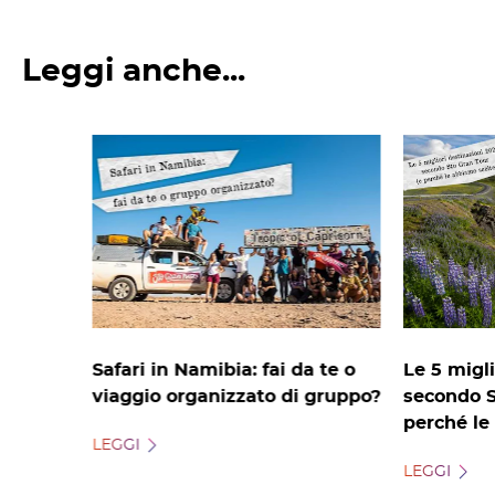
Leggi anche...
Safari in Namibia: fai da te o
Le 5 migli
viaggio organizzato di gruppo?
secondo S
perché le
LEGGI
LEGGI