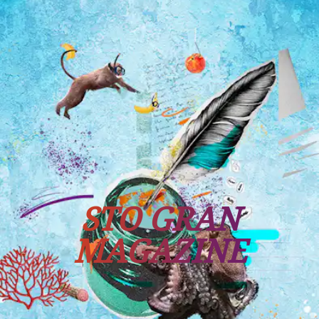
Tutti i viaggi
Prossime partenze
STO GRAN
MAGAZINE