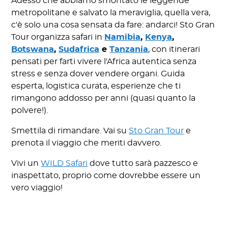
Adesso che abbiamo smontato le leggende
metropolitane e salvato la meraviglia, quella vera,
c'è solo una cosa sensata da fare: andarci! Sto Gran
Tour organizza safari in
Namibia
,
Kenya
,
Botswana
,
Sudafrica
e
Tanzania
, con itinerari
pensati per farti vivere l'Africa autentica senza
stress e senza dover vendere organi. Guida
esperta, logistica curata, esperienze che ti
rimangono addosso per anni (quasi quanto la
polvere!).
Smettila di rimandare. Vai su
Sto Gran Tour
e
prenota il viaggio che meriti davvero.
Vivi un
WILD Safari
dove tutto sarà pazzesco e
inaspettato, proprio come dovrebbe essere un
vero viaggio!