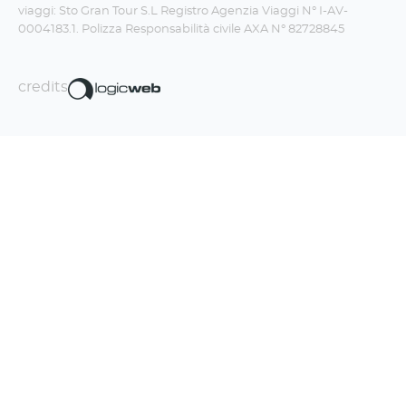
viaggi: Sto Gran Tour S.L Registro Agenzia Viaggi N° I-AV-
0004183.1. Polizza Responsabilità civile AXA N° 82728845
credits
Iscriviti alla newsletter!
La Travel Boom Factory fa un sacco di
figate, non te le perdere.