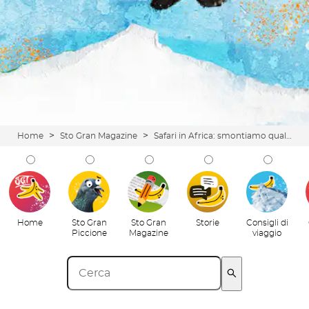
>
>
Home
Sto Gran Magazine
Safari in Africa: smontiamo qualche mito da documentario e teniamoci la meraviglia
Home
Sto Gran
Sto Gran
Storie
Consigli di
Piccione
Magazine
viaggio