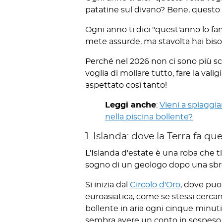
patatine sul divano? Bene, questo a
Ogni anno ti dici "quest'anno lo fam
mete assurde, ma stavolta hai bisog
Perché nel 2026 non ci sono più sc
voglia di mollare tutto, fare la val
aspettato così tanto!
Leggi anche
:
Vieni a spiaggia
nella piscina bollente?
1. Islanda: dove la Terra fa qu
L'Islanda d'estate è una roba che ti
sogno di un geologo dopo una sbron
Si inizia dal
Circolo d'Oro
, dove puo
euroasiatica, come se stessi cercan
bollente in aria ogni cinque minuti
sembra avere un conto in sospeso c