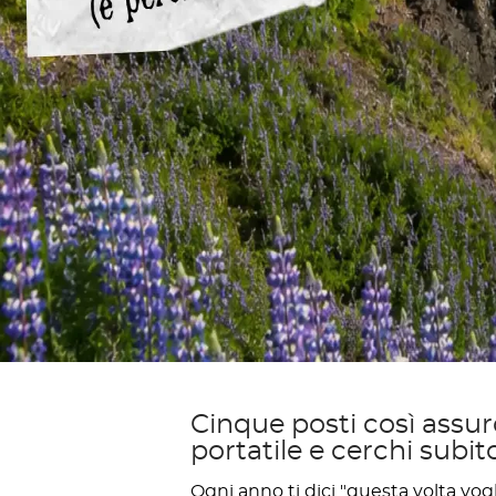
Cinque posti così assurd
portatile e cerchi subit
Ogni anno ti dici "questa volta vog