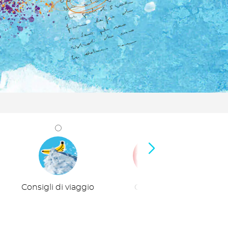
Consigli di viaggio
Curiosità
Viaggi