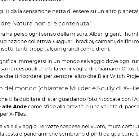
i. Ti dà la sensazione netta di essere su un altro pianeta!
adre Natura non si è contenuta!
ura ha perso ogni senso della misura. Alberi giganti, fiu
ucinazione collettiva. Giaguari, bradipi, caimani, delfin
setti, tanti, troppi, alcuni grandi come droni.
gnifica immergersi in un mondo selvaggio dove ogni ru
lcosa nei cespugli che ti fa venir voglia di chiamare i Ghos
a che ti ricorderai per sempre: altro che Blair Witch Proje
so del mondo (chiamate Mulder e Scully di X-File
 che ti fa dubitare di star guardando foto ritoccate con 
e alle Ande
come sfide alla gravità, e una varietà di pae
per X-Files.
sola vale il viaggio. Terrazze sospese nel vuoto, mura cost
rsi la testa e panorami che sembrano dipinti da qualcuno