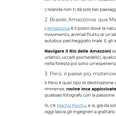
L'Islanda non ti dà solo bei paesagg
2. Brasile, Amazzonia: qua M
L'
Amazzonia
è il posto dove la nat
movimento, animali frutto di un'all
autobus parcheggiato male. E gli in
Navigare il Rio delle Amazzoni
si
urlatrici, uccelli psichedelici, qua
nella foresta poi sono un'esperienz
3. Perù: il paese più misterio
Il Perù è quel tipo di destinazione
immense,
rovine Inca appiccicat
qualsiasi fotografo con la passione 
Sì, c'è
Machu Picchu
, e sì, già da 
oggi lascia gli ingegneri a gratta