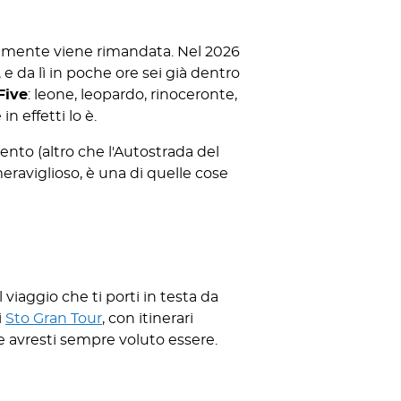
ualmente viene rimandata. Nel 2026
 e da lì in poche ore sei già dentro
Five
: leone, leopardo, rinoceronte,
n effetti lo è.
ento (altro che l'Autostrada del
 meraviglioso, è una di quelle cose
iaggio che ti porti in testa da
i
Sto Gran Tour
, con itinerari
 avresti sempre voluto essere.