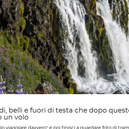
i, belli e fuori di testa che dopo questo
o un volo
lio viaggiare davvero" e poi finisci a guardare foto di t