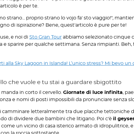
rticolo è per te.
o strano... proprio strano lo vojo fa' sto viaggio!", mant
no di ispirazione? Bene, quest'articolo è pure per te!
use, e noi di
Sto Gran Tour
abbiamo selezionato cinque de
igia e sparire per qualche settimana. Senza rimpianti. Beh,
rti alla Sky Lagoon in Islanda! L’unico stress? Mi bevo un
ello che vuole e tu stai a guardare sbigottito
 manda in corto il cervello.
Giornate di luce infinita
, pa
za e nomi di posti impossibili da pronunciare senza slog
i camminare letteralmente tra due placche tettoniche di
do di dividere due bambini che litigano. Poi c'è
il geyse
 come un vicino di casa isterico armato di idropulitrice, 
on la roccia sottostante...