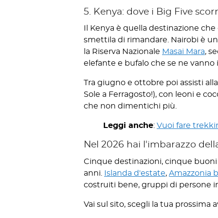
5. Kenya: dove i Big Five scor
Il Kenya è quella destinazione che
smettila di rimandare. Nairobi è una
la Riserva Nazionale
Masai Mara
, s
elefante e bufalo che se ne vanno in 
Tra giugno e ottobre poi assisti al
Sole a Ferragosto!), con leoni e cocc
che non dimentichi più.
Leggi anche
:
Vuoi fare trekki
Nel 2026 hai l'imbarazzo della
Cinque destinazioni, cinque buoni 
anni.
Islanda d'estate
,
Amazzonia br
costruiti bene, gruppi di persone
Vai sul sito, scegli la tua prossima 