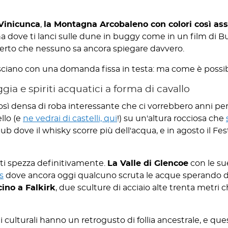
Vinicunca
,
la Montagna Arcobaleno con colori così as
na dove ti lanci sulle dune in buggy come in un film di 
serto che nessuno sa ancora spiegare davvero.
 lasciano con una domanda fissa in testa: ma come è possi
ggia e spiriti acquatici a forma di cavallo
sì densa di roba interessante che ci vorrebbero anni per
llo (e
ne vedrai di castelli, qui
!) su un'altura rocciosa che
 pub dove il whisky scorre più dell'acqua, e in agosto il Fe
 ti spezza definitivamente.
La Valle di Glencoe
con le s
s
dove ancora oggi qualcuno scruta le acque sperando di
cino a Falkirk
, due sculture di acciaio alte trenta metri 
i culturali hanno un retrogusto di follia ancestrale, e qu