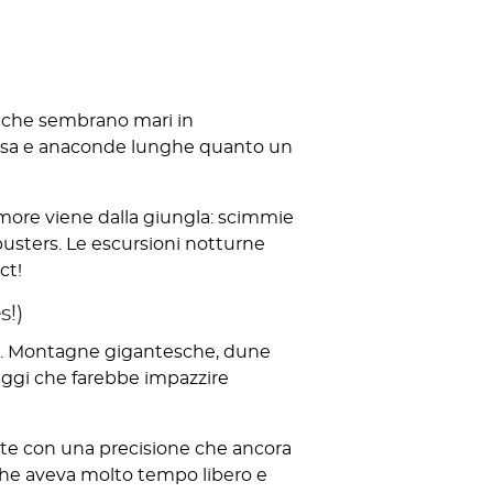
mi che sembrano mari in
i rosa e anaconde lunghe quanto un
more viene dalla giungla: scimmie
tbusters. Le escursioni notturne
ct!
s!)
l'AI. Montagne gigantesche, dune
saggi che farebbe impazzire
ruite con una precisione che ancora
 che aveva molto tempo libero e