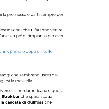
ieni la promessa e parti sempre per
stinazioni che ti faranno venire
 forse un po' di rimpianto per aver
 drink prima o dopo un tuffo
esaggi che sembrano usciti dal
arsi la mascella.
verse, la nordamericana e quella
r Strokkur
che spara acqua
e
la cascata di Gullfoss
che