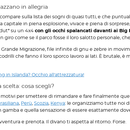
razzano in allegria
 compare sulla lista dei sogni di quasi tutti, e che punt
 capitale in piena esplosione, vivace e piena di sorprese,
edut* su un 4x4
con gli occhi spalancati davanti ai Big 
giro come se il parco fosse il loro salotto personale, che i
la Grande Migrazione, file infinite di gnu e zebre in movim
odrilli che fanno il loro sporco lavoro ai lati. È brutale, è
ng in Islanda? Occhio all'attrezzatura!
 scelta: cosa scegli?
motivi per smettere di rimandare e fare finalmente quel v
asiliana
,
Perù
,
Scozia
,
Kenya
: le organizziamo tutte noi d
 in gamba e quella sensazione di essere esattamente dove
avventura e prenota. Il divano ti aspetta al ritorno. Forse.