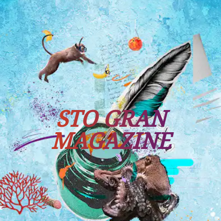
Tutti i viaggi
Prossime partenze
STO GRAN
MAGAZINE