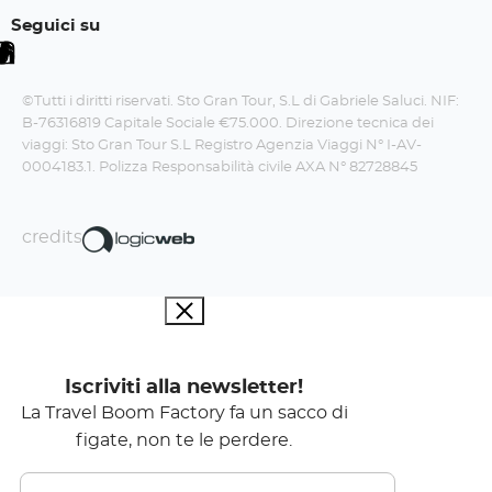
Seguici su
©Tutti i diritti riservati. Sto Gran Tour, S.L di Gabriele Saluci. NIF:
B-76316819 Capitale Sociale €75.000. Direzione tecnica dei
viaggi: Sto Gran Tour S.L Registro Agenzia Viaggi N° I-AV-
0004183.1. Polizza Responsabilità civile AXA N° 82728845
credits
Iscriviti alla newsletter!
La Travel Boom Factory fa un sacco di
figate, non te le perdere.