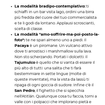
La modalità bradipo-contemplativo:
ti
schiaffi in un bar vista lago, ordini una birra
più fredda del cuore del tuo commercialista
e te li godi da lontano. Applausi scroscianti,
scelta di classe.
La modalità "amo-soffrire-ma-poi-posto-la-
foto":
te ne spari almeno uno a piedi. Il
Pacaya
è un piromane. Un vulcano attivo
dove ti arrostisci i marshmallow sulla lava.
Non sto scherzando. Portati i dolcetti. Il
Tajumulco
è quello che si vanta di essere il
più alto di tutti: una salita che ti farà
bestemmiare in sette lingue (molte di
queste inventate), ma la vista da lassù ti
ripaga di ogni goccia di sudore. Infine c'è il
San Pedro
, il fighetto che si specchia
nell'Atitlán. Qualunque cosa tu faccia, torni a
valle con i polpacci che implorano pietà e