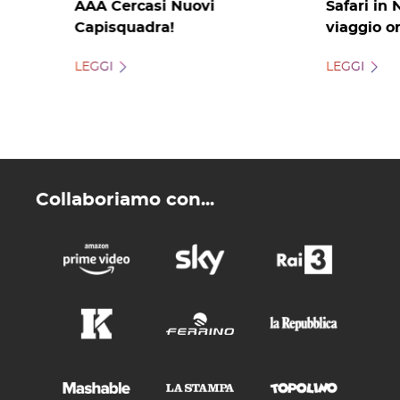
AAA Cercasi Nuovi
Safari in 
Capisquadra!
viaggio o
LEGGI
LEGGI
Collaboriamo con...