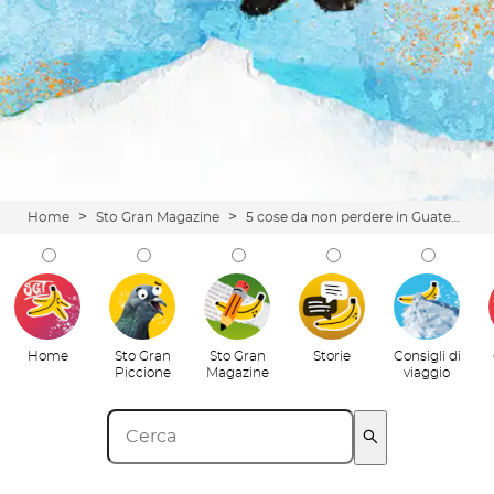
>
>
Home
Sto Gran Magazine
5 cose da non perdere in Guatemala: paesaggi assurdi, gente fuori di testa e vibe che spaccano
Home
Sto Gran
Sto Gran
Storie
Consigli di
Piccione
Magazine
viaggio